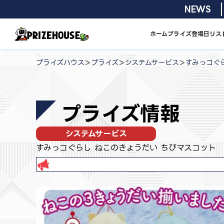
コ
2026/08/0
NEWS
ン
テ
ホーム
プライズ
登場日リス
ン
プ
ツ
ラ
>
>
>
プライズハウス
プライズ
システムサービス
すみっコぐ
へ
イ
ス
ズ
キ
ハ
プライズ情報
ッ
ウ
プ
ス
システムサービス
すみっコぐらし ねこのきょうだい ちびマスコット