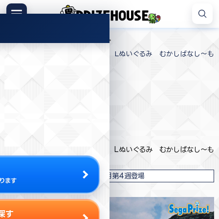
コ
ン
メニュー
プ
テ
>
>
>
プライズハウス
プライズ
セガ
ラ
ン
ワンワンとうーたん ワンワンの Lぬいぐるみ むかしばなし～も
イ
ツ
もたろう～
ズ
へ
ハ
ス
ウ
キ
ス
プライズ情報
ッ
プ
セガ
ワンワンとうーたん ワンワンの Lぬいぐるみ むかしばなし～も
もたろう～
2023年5月第4週登場
ります
探す