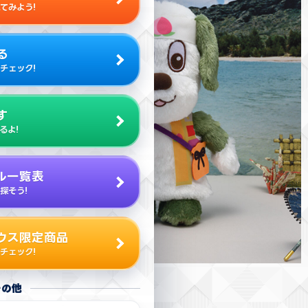
てみよう!
る
チェック!
す
るよ!
ル一覧表
探そう!
ウス限定商品
チェック!
その他