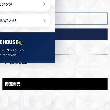
エンタメ
商品詳細
問い合わせ
導入店舗
福岡
Ltd. 2021-2026
ts reserved.
鹿児島
関連商品