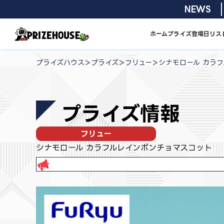
コ
2026/08/0
NEWS
ン
テ
ホーム
プライズ
登場日リス
ン
プ
ツ
ラ
>
>
>
プライズハウス
プライズ
フリュー
シナモロール カラ
へ
イ
ス
ズ
キ
ハ
プライズ情報
ッ
ウ
プ
ス
フリュー
シナモロール カラフルレインポンチョマスコット