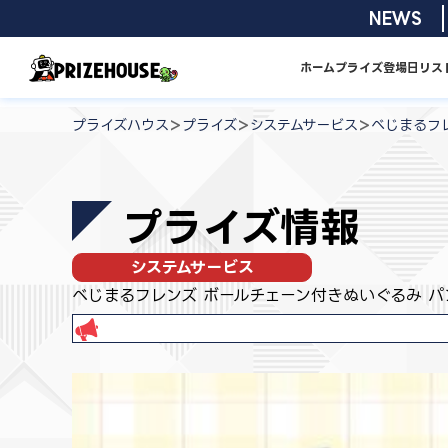
コ
2026/08/01
NEWS
ン
テ
ホーム
プライズ
登場日リス
ン
プ
ツ
ラ
>
>
>
プライズハウス
プライズ
システムサービス
べじまるフ
へ
イ
ス
ズ
キ
ハ
プライズ情報
ッ
ウ
プ
ス
システムサービス
べじまるフレンズ ボールチェーン付きぬいぐるみ パ