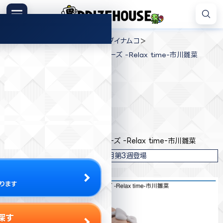
コ
ン
メニュー
プ
テ
>
>
>
プライズハウス
プライズ
バンダイナムコ
ラ
ン
アイドルマスター シャイニーカラーズ -Relax time-市川雛菜
イ
ツ
ズ
へ
ハ
ス
ウ
キ
プライズ情報
ス
ッ
プ
バンダイナムコ
アイドルマスター シャイニーカラーズ -Relax time-市川雛菜
2023年3月第3週登場
ります
探す