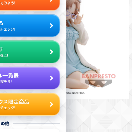
てみよう!
る
チェック!
す
るよ!
ル一覧表
探そう!
ウス限定商品
チェック!
その他