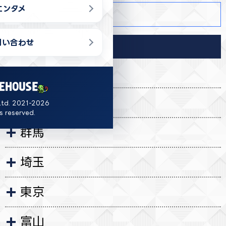
エンタメ
商品詳細
問い合わせ
導入店舗
福島
茨城
Ltd. 2021-2026
ts reserved.
群馬
埼玉
東京
富山