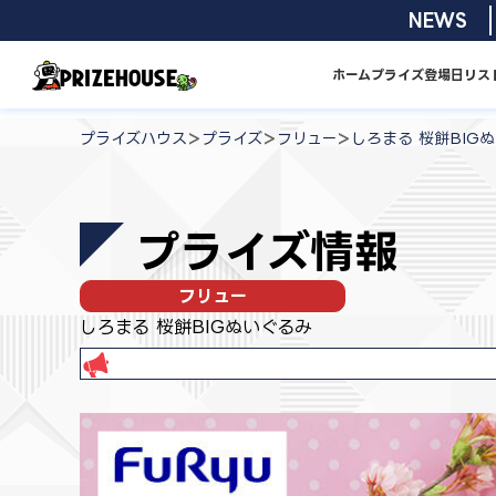
コ
2026/08/01
NEWS
ン
テ
ホーム
プライズ
登場日リス
ン
プ
ツ
ラ
>
>
>
プライズハウス
プライズ
フリュー
しろまる 桜餅BIG
へ
イ
ス
ズ
キ
ハ
プライズ情報
ッ
ウ
プ
ス
フリュー
しろまる 桜餅BIGぬいぐるみ