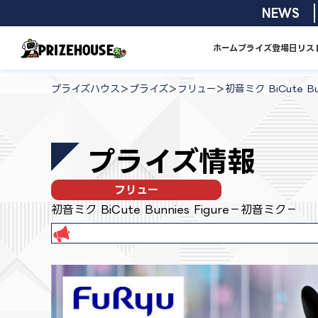
コ
2026/08/01
NEWS
ン
テ
ホーム
プライズ
登場日リス
ン
プ
ツ
ラ
>
>
>
プライズハウス
プライズ
フリュー
初音ミク BiCute B
へ
イ
ス
ズ
キ
ハ
プライズ情報
ッ
ウ
プ
ス
フリュー
初音ミク BiCute Bunnies Figure－初音ミク－