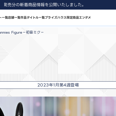
 8月発売分の新着商品情報を公開いたしました。
ト一覧
店舗一覧
作品タイトル一覧
プライズハウス限定商品
エンタメ
unnies Figure－初音ミク－
2023年1月第4週登場