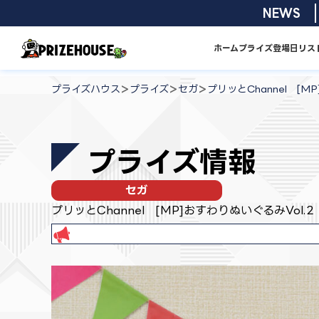
コ
2026/08/01
NEWS
ン
テ
ホーム
プライズ
登場日リス
ン
プ
ツ
ラ
>
>
>
プライズハウス
プライズ
セガ
プリッとChannel [M
へ
イ
ス
ズ
キ
ハ
プライズ情報
ッ
ウ
プ
ス
セガ
プリッとChannel [MP]おすわりぬいぐるみVol.2