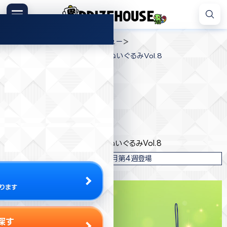
コ
ン
メニュー
プ
テ
>
>
>
プライズハウス
プライズ
フリュー
ラ
ン
ウマ娘 プリティーダービー 通常ぬいぐるみVol.8
イ
ツ
ズ
へ
ハ
ス
ウ
キ
プライズ情報
ス
ッ
プ
フリュー
ウマ娘 プリティーダービー 通常ぬいぐるみVol.8
2022年12月第4週登場
ります
探す