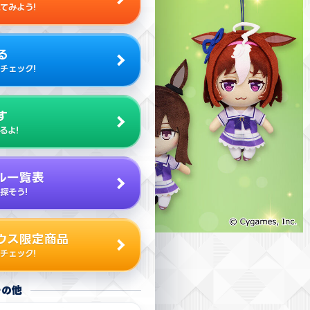
てみよう!
る
チェック!
す
るよ!
ル一覧表
探そう!
ウス限定商品
チェック!
その他