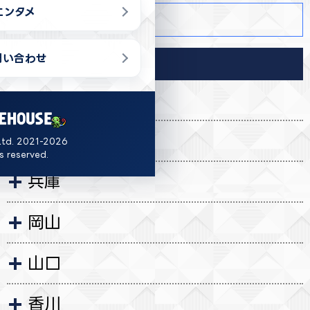
エンタメ
商品詳細
問い合わせ
導入店舗
富山
岐阜
Ltd. 2021-2026
ts reserved.
兵庫
岡山
山口
香川