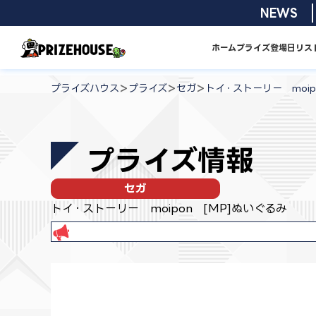
コ
2026/08/0
NEWS
ン
テ
ホーム
プライズ
登場日リス
ン
プ
ツ
ラ
>
>
>
プライズハウス
プライズ
セガ
トイ・ストーリー moip
へ
イ
ス
ズ
キ
ハ
プライズ情報
ッ
ウ
プ
ス
セガ
トイ・ストーリー moipon [MP]ぬいぐるみ