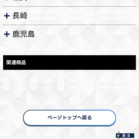
長崎
鹿児島
関連商品
ページトップへ戻る