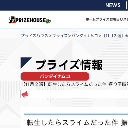
コ
2026/08/0
NEWS
ン
テ
ホーム
プライズ
登場日リス
ン
プ
ツ
ラ
>
>
>
プライズハウス
プライズ
バンダイナムコ
【11月２週】
へ
イ
ス
ズ
キ
ハ
プライズ情報
ッ
ウ
プ
ス
バンダイナムコ
【11月２週】転生したらスライムだった件 振り子時