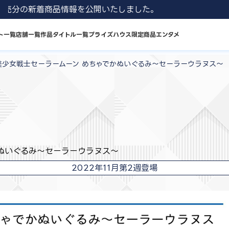
8月発売分の新着商品情報を公開いたしました。
ト一覧
店舗一覧
作品タイトル一覧
プライズハウス限定商品
エンタメ
】美少女戦士セーラームーン めちゃでかぬいぐるみ～セーラーウラヌス～
かぬいぐるみ～セーラーウラヌス～
2022年11月第2週登場