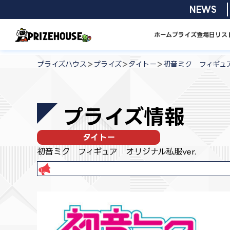
コ
2026/08/0
NEWS
ン
テ
ホーム
プライズ
登場日リス
ン
プ
ツ
ラ
>
>
>
プライズハウス
プライズ
タイトー
初音ミク フィギュア
へ
イ
ス
ズ
キ
ハ
プライズ情報
ッ
ウ
プ
ス
タイトー
初音ミク フィギュア オリジナル私服ver.