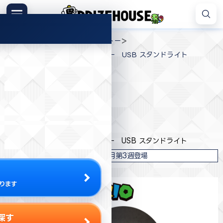
コ
ン
メニュー
プ
テ
>
>
>
プライズハウス
プライズ
タイトー
ラ
ン
スーパーマリオ パックンフラワー USB スタンドライト
イ
ツ
ズ
へ
ハ
ス
ウ
キ
プライズ情報
ス
ッ
プ
タイトー
スーパーマリオ パックンフラワー USB スタンドライト
2022年11月第3週登場
ります
探す