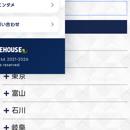
エンタメ
商品詳細
問い合わせ
導入店舗
福島
茨城
Ltd. 2021-2026
ts reserved.
東京
富山
石川
岐阜