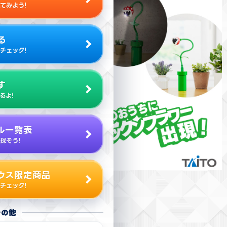
てみよう!
る
チェック!
す
るよ!
ル一覧表
探そう!
ウス限定商品
チェック!
その他