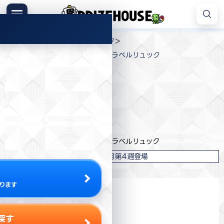
コ
ン
メニュー
プ
テ
>
>
>
プライズハウス
ジャンル
バック
ラ
ン
ハローキティ シンプルかわいいトラベルリュック
イ
ツ
ズ
へ
ハ
ス
ウ
キ
プライズ情報
ス
ッ
プ
エイコー
ハローキティ シンプルかわいいトラベルリュック
2026年7月第4週登場
ります
探す