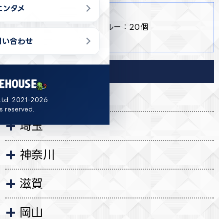
エンタメ
商品詳細
・ 全2種 ピンク：20個/ブルー：20個
・ 約H39×W27×D13cm
問い合わせ
導入店舗
茨城
Ltd. 2021-2026
ts reserved.
埼玉
神奈川
滋賀
岡山