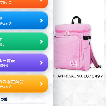
てみよう!
る
チェック!
す
るよ!
ル一覧表
探そう!
ウス限定商品
チェック!
その他