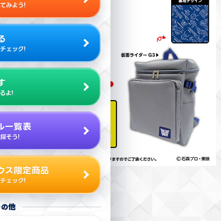
てみよう!
る
チェック!
す
るよ!
ル一覧表
探そう!
ウス限定商品
チェック!
その他