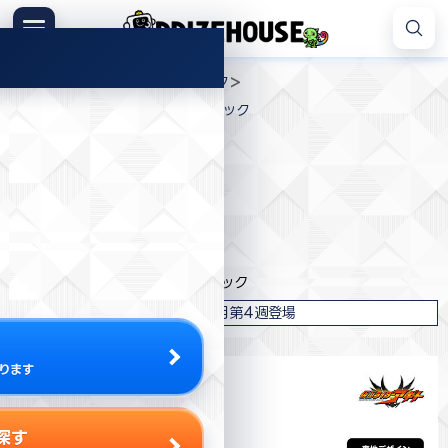
コ
ン
メニュー
プ
テ
>
>
>
プライズハウス
ジャンル
バック
ラ
ン
仮面ライダーアギト トラベルリュック
イ
ツ
ズ
へ
ハ
ス
ウ
キ
プライズ情報
ス
ッ
プ
エイコー
仮面ライダーアギト トラベルリュック
2026年7月第4週登場
ります
探す