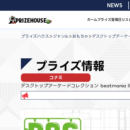
コ
2026/08/0
NEWS
ン
テ
ホーム
プライズ
登場日リス
ン
プ
ツ
ラ
>
>
>
プライズハウス
ジャンル
おもちゃ
デスクトップアーケードコ
へ
イ
ス
ズ
キ
ハ
プライズ情報
ッ
ウ
プ
ス
コナミ
デスクトップアーケードコレクション beatmania IID