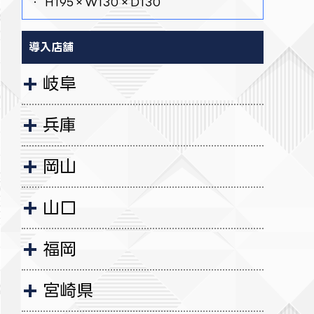
・ H195×W130×D130
導入店舗
岐阜
兵庫
岡山
山口
福岡
宮崎県