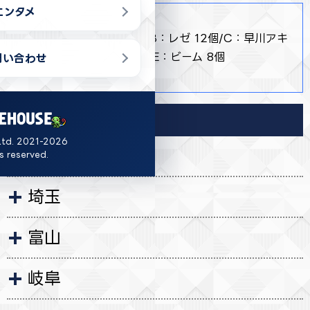
エンタメ
商品詳細
・ 全5種 A：デンジ 12個/B：レゼ 12個/C：早川アキ
12個/D：天使の悪魔 12個/E：ビーム 8個
問い合わせ
・ 約11cm
導入店舗
Ltd. 2021-2026
茨城
ts reserved.
埼玉
富山
岐阜