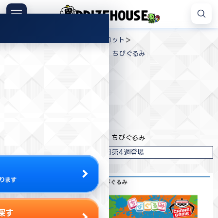
コ
ン
メニュー
プ
テ
>
>
>
プライズハウス
ジャンル
マスコット
ラ
ン
劇場版『チェンソーマン レゼ篇』 ちびぐるみ
イ
ツ
ズ
へ
ハ
ス
ウ
キ
プライズ情報
ス
ッ
プ
バンダイナムコ
劇場版『チェンソーマン レゼ篇』 ちびぐるみ
2026年6月第4週登場
ります
探す