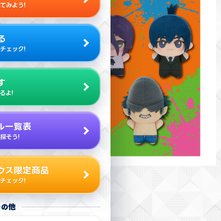
てみよう!
る
チェック!
す
るよ!
ル一覧表
探そう!
ウス限定商品
チェック!
その他