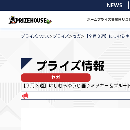
コ
2026/08/0
NEWS
ン
テ
ホーム
プライズ
登場日リス
ン
プ
ツ
ラ
>
>
>
プライズハウス
プライズ
セガ
【９月３週】にしむらゆ
へ
イ
ス
ズ
キ
ハ
プライズ情報
ッ
ウ
プ
ス
セガ
【９月３週】にしむらゆうじ画♪ミッキー＆プルート 