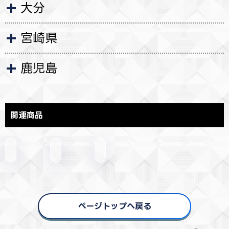
大分
宮崎県
鹿児島
関連商品
ページトップへ戻る