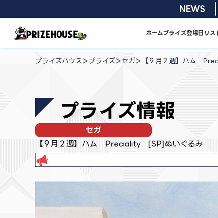
コ
2026/08/01
NEWS
ン
テ
ホーム
プライズ
登場日リス
ン
プ
ツ
ラ
>
>
>
プライズハウス
プライズ
セガ
【９月２週】ハム Precia
へ
イ
ス
ズ
キ
ハ
プライズ情報
ッ
ウ
プ
ス
セガ
【９月２週】ハム Preciality [SP]ぬいぐるみ