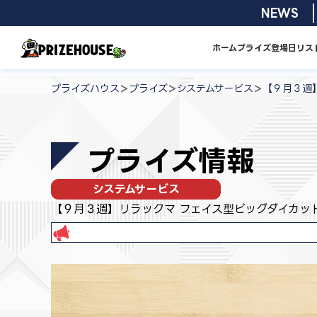
コ
2026/08/01
NEWS
ン
テ
ホーム
プライズ
登場日リス
ン
プ
ツ
ラ
>
>
>
プライズハウス
プライズ
システムサービス
【９月３週
へ
イ
ス
ズ
キ
ハ
プライズ情報
ッ
ウ
プ
ス
システムサービス
【９月３週】リラックマ フェイス型ビッグダイカッ