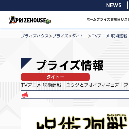
コ
2026/08/0
NEWS
ン
テ
ホーム
プライズ
登場日リス
ン
プ
ツ
ラ
>
>
>
プライズハウス
プライズ
タイトー
TVアニメ 呪術廻
へ
イ
ス
ズ
キ
ハ
プライズ情報
ッ
ウ
プ
ス
タイトー
TVアニメ 呪術廻戦 ユウジとアオイフィギュア ア