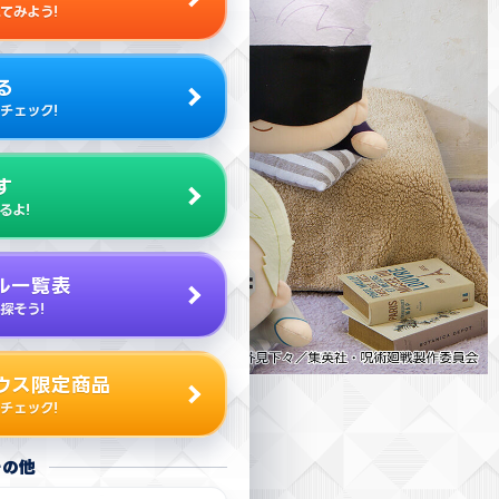
てみよう!
る
チェック!
す
るよ!
ル一覧表
探そう!
ウス限定商品
チェック!
その他