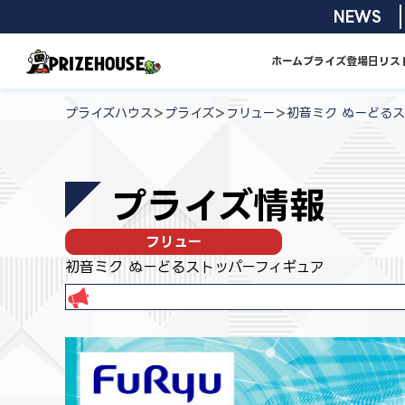
コ
2026/08/01
NEWS
ン
テ
ホーム
プライズ
登場日リス
ン
プ
ツ
ラ
>
>
>
プライズハウス
プライズ
フリュー
初音ミク ぬーどる
へ
イ
ス
ズ
キ
ハ
プライズ情報
ッ
ウ
プ
ス
フリュー
初音ミク ぬーどるストッパーフィギュア