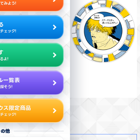
てみよう!
る
チェック!
す
るよ!
ル一覧表
探そう!
ウス限定商品
チェック!
その他