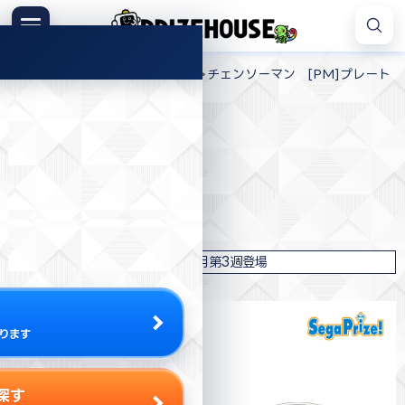
コ
ン
メニュー
プ
テ
>
>
>
プライズハウス
プライズ
セガ
チェンソーマン [PM]プレート
ラ
ン
イ
ツ
ズ
へ
ハ
ス
プライズ情報
ウ
キ
ス
ッ
セガ
プ
チェンソーマン [PM]プレート
2022年8月第3週登場
ります
探す