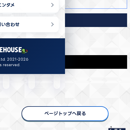
商品詳細
エンタメ
導入店舗
問い合わせ
福岡
Ltd. 2021-2026
関連商品
ts reserved.
ページトップへ戻る