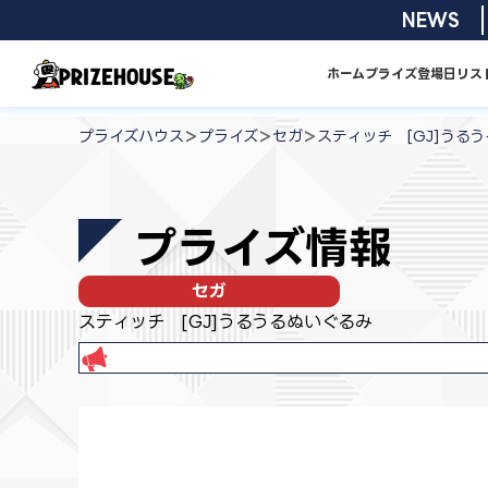
コ
2026/08/0
NEWS
ン
テ
ホーム
プライズ
登場日リス
ン
プ
ツ
ラ
>
>
>
プライズハウス
プライズ
セガ
スティッチ [GJ]うる
へ
イ
ス
ズ
キ
ハ
プライズ情報
ッ
ウ
プ
ス
セガ
スティッチ [GJ]うるうるぬいぐるみ