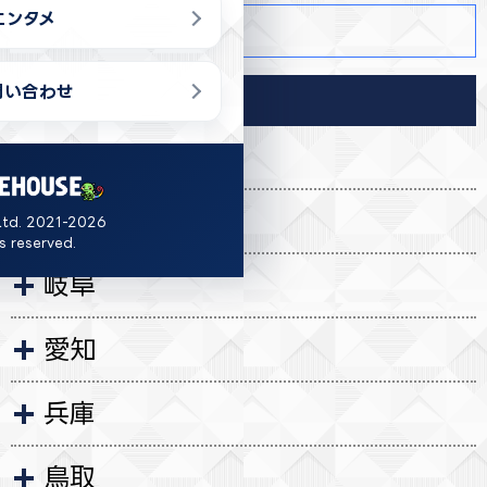
エンタメ
商品詳細
問い合わせ
導入店舗
福島
福井
Ltd. 2021-2026
ts reserved.
岐阜
愛知
兵庫
鳥取