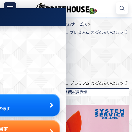
コ
ン
メニュー
プ
テ
>
>
>
プライズハウス
プライズ
システムサービス
ラ
ン
すみっコぐらし 10thぬいぐるみXL プレミアム えびふらいのしっぽ
イ
ツ
ズ
へ
ハ
ス
ウ
キ
プライズ情報
ス
ッ
プ
システムサービス
すみっコぐらし 10thぬいぐるみXL プレミアム えびふらいのしっぽ
2022年8月第4週登場
ります
探す