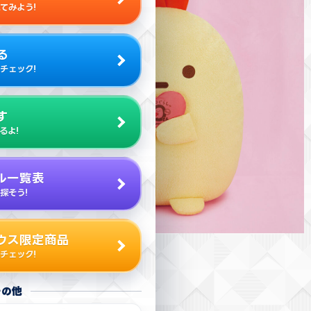
てみよう!
る
チェック!
す
るよ!
ル一覧表
探そう!
ウス限定商品
チェック!
その他