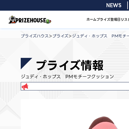
コ
2026/08/01
NEWS
ン
テ
ホーム
プライズ
登場日リス
ン
プ
ツ
ラ
>
>
プライズハウス
プライズ
ジュディ・ホップス PMモチ
へ
イ
ス
ズ
キ
ハ
プライズ情報
ッ
ウ
プ
ス
ジュディ・ホップス PMモチーフクッション