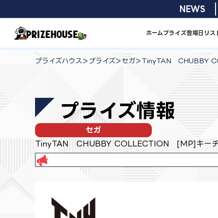
コ
2026/08/0
NEWS
ン
テ
ホーム
プライズ
登場日リス
ン
プ
ツ
ラ
>
>
>
プライズハウス
プライズ
セガ
TinyTAN CHUBBY 
へ
イ
ス
ズ
キ
ハ
プライズ情報
ッ
ウ
プ
ス
セガ
TinyTAN CHUBBY COLLECTION [MP]キー