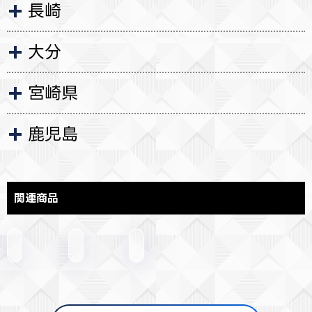
長崎
大分
宮崎県
鹿児島
関連商品