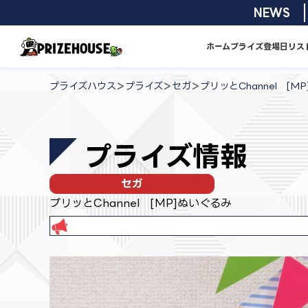
コ
2026/08/01
NEWS
ン
テ
ホーム
プライズ
登場日リス
ン
プ
ツ
ラ
>
>
>
プライズハウス
プライズ
セガ
プリッとChannel [M
へ
イ
ス
ズ
キ
ハ
プライズ情報
ッ
ウ
プ
ス
セガ
プリッとChannel [MP]ぬいぐるみ