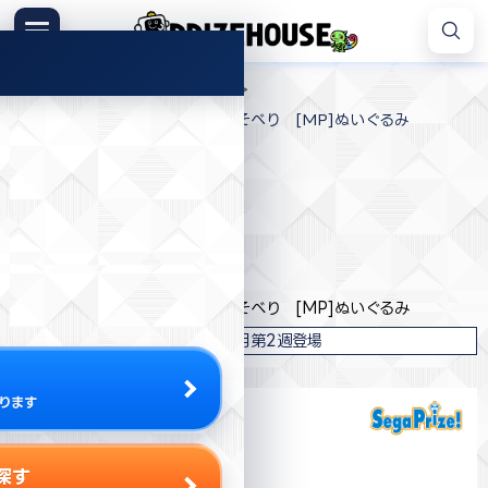
コ
ン
メニュー
プ
テ
>
>
>
プライズハウス
プライズ
セガ
ラ
ン
古見さんは、コミュ症です。 寝そべり [MP]ぬいぐるみ
イ
ツ
ズ
へ
ハ
ス
ウ
キ
プライズ情報
ス
ッ
プ
セガ
古見さんは、コミュ症です。 寝そべり [MP]ぬいぐるみ
2022年7月第2週登場
ります
探す