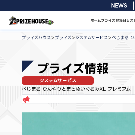
コ
2026/08/0
NEWS
ン
テ
ホーム
プライズ
登場日リス
ン
プ
ツ
ラ
>
>
>
プライズハウス
プライズ
システムサービス
べじまる ひ
へ
イ
ス
ズ
キ
ハ
プライズ情報
ッ
ウ
プ
ス
システムサービス
べじまる ひんやりとまとぬいぐるみXL プレミアム