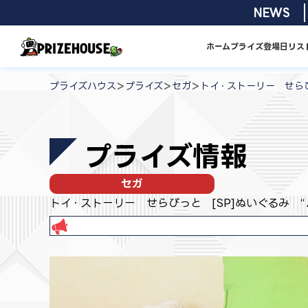
コ
2026/08/0
NEWS
ン
テ
ホーム
プライズ
登場日リス
ン
プ
ツ
ラ
>
>
>
プライズハウス
プライズ
セガ
トイ・ストーリー せらぴ
へ
イ
ス
ズ
キ
ハ
プライズ情報
ッ
ウ
プ
ス
セガ
トイ・ストーリー せらぴっと [SP]ぬいぐるみ “