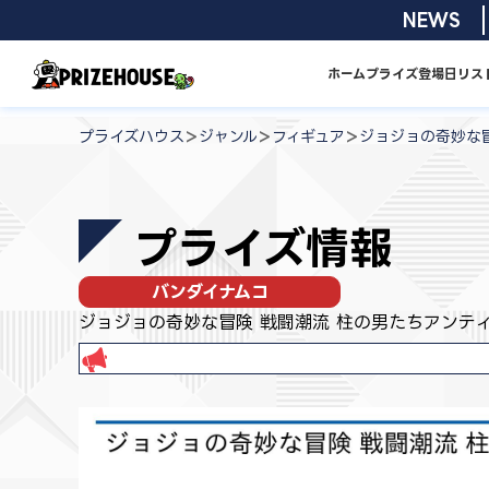
コ
2026/08/01
NEWS
ン
テ
ホーム
プライズ
登場日リス
ン
プ
ツ
ラ
>
>
>
プライズハウス
ジャンル
フィギュア
ジョジョの奇妙な
へ
イ
ス
ズ
キ
ハ
プライズ情報
ッ
ウ
プ
ス
バンダイナムコ
ジョジョの奇妙な冒険 戦闘潮流 柱の男たちアンテ