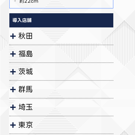
・ 約22cm
導入店舗
秋田
福島
茨城
群馬
埼玉
東京