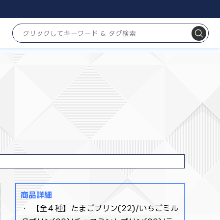
商品詳細
・ 【全４種】たまごプリン(22)/いちごミル