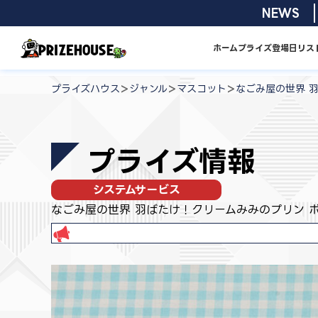
コ
2026/08/01
NEWS
ン
テ
ホーム
プライズ
登場日リス
ン
プ
ツ
ラ
>
>
>
プライズハウス
ジャンル
マスコット
なごみ屋の世界 
へ
イ
ス
ズ
キ
ハ
プライズ情報
ッ
ウ
プ
ス
システムサービス
なごみ屋の世界 羽ばたけ！クリームみみのプリン 