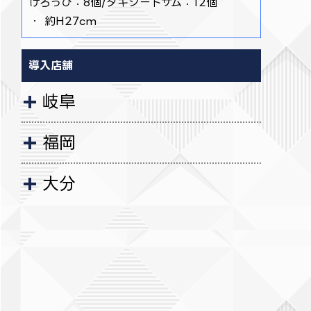
けろっぴ：8個/タキシードサム：12個
・ 約H27cm
導入店舗
岐阜
福岡
大分