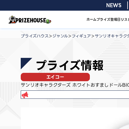
コ
2026/08/0
NEWS
ン
テ
ホーム
プライズ
登場日リス
ン
プ
ツ
ラ
>
>
>
プライズハウス
ジャンル
フィギュア
サンリオキャラクタ
へ
イ
ス
ズ
キ
ハ
プライズ情報
ッ
ウ
プ
ス
エイコー
サンリオキャラクターズ ホワイトおすましドールBI