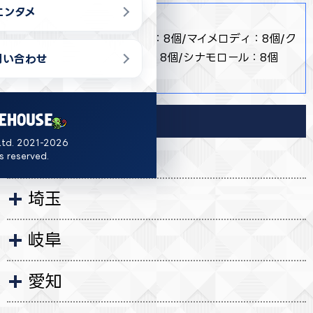
エンタメ
商品詳細
・ 【全５種】ハローキティ：8個/マイメロディ：8個/ク
ロミ：8個/ポムポムプリン：8個/シナモロール：8個
問い合わせ
・ 約H24×W35×D8cm
導入店舗
Ltd. 2021-2026
茨城
ts reserved.
埼玉
岐阜
愛知