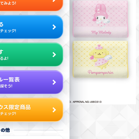
てみよう!
る
チェック!
す
るよ!
ル一覧表
探そう!
ウス限定商品
チェック!
その他