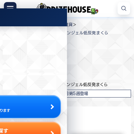
コ
ン
メニュー
プ
テ
>
>
>
プライズハウス
ジャンル
生活雑貨
ラ
ン
サンリオキャラクターズ 夢みるエンジェル低反発まくら
イ
ツ
ズ
へ
ハ
ス
ウ
キ
プライズ情報
ス
ッ
プ
エイコー
サンリオキャラクターズ 夢みるエンジェル低反発まくら
2025年8月第5週登場
ります
探す