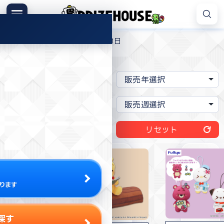
コ
ン
メニュー
プ
テ
>
>
>
プライズハウス
2025年
7月
1日
ラ
ン
イ
ツ
現在の絞り込み条件:
なし
ズ
へ
ハ
ス
ウ
キ
ス
ッ
プ
リセット
ります
探す