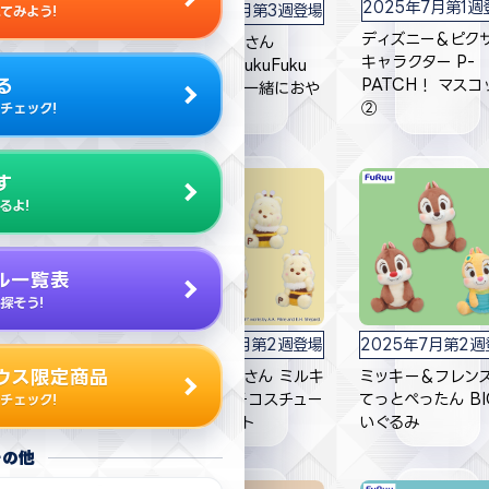
2025年7月第1週
2025年7月第3週登場
てみよう!
025年7月第2週登場
ディズニー＆ピク
くまのプーさん
イトニング・マック
キャラクター P-
BOOKS FukuFuku
ーン ぬいぐるみリュ
る
PATCH！ マスコ
プーさんと一緒におや
ク
②
チェック!
すみ枕
す
るよ!
ル一覧表
探そう!
025年7月第1週登場
2025年7月第2週登場
2025年7月第2
ィズニーキャラクタ
ウス限定商品
くまのプーさん ミルキ
ミッキー＆フレンズ
 ミルキーボア パー
ーボア ハチコスチュー
てっとぺったん BI
チェック!
マスコット
ムマスコット
いぐるみ
その他