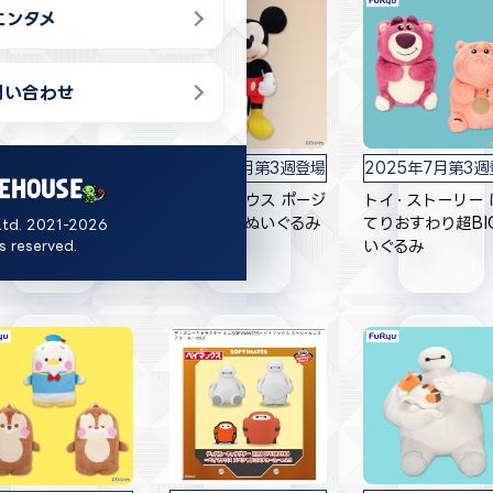
エンタメ
問い合わせ
025年7月第1週登場
2025年7月第3週登場
2025年7月第3週
ィズニーキャラクタ
ミッキーマウス ポージ
トイ・ストーリー 
 ミルキーボア BIG
ング超BIGぬいぐるみ
てりおすわり超BI
Ltd. 2021-2026
いぐるみ
ts reserved.
いぐるみ