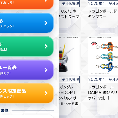
てみよう!
025年4月第4週登場
2025年4月第4週登場
2025年4月第4
ンピース バウンドボ
キミとアイドルプリキ
ドラゴンボール超
フィギュアvol．6
ュア♪ 光るストラップ
タンブラー
る
チェック!
す
るよ!
ル一覧表
探そう!
025年4月第4週登場
2025年4月第4週登場
2025年4月第4
レヨンしんちゃん フ
『機動戦士ガンダム
ドラゴンボール
ウス限定商品
付きホーロー両手鍋
SEED FREEDOM』
DAIMA 伸びる
チェック!
おやさいになりき
フォースインパルスガ
ラバーvol．1
！だゾ～
ンダムSpecⅡヘッド型
スピーカー
その他