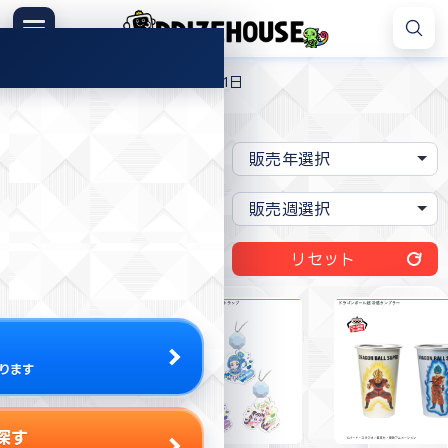
コ
ン
メニュー
プ
テ
>
>
>
プライズハウス
2025年
4月
1日
ラ
ン
イ
ツ
現在の絞り込み条件:
なし
ズ
へ
ハ
ス
ウ
キ
ス
ッ
プ
リセット
ります
探す