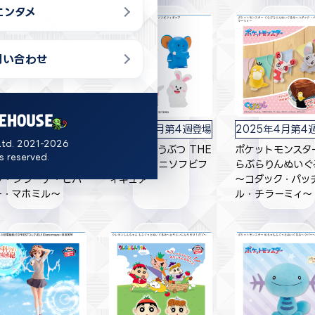
エンタメ
問い合わせ
025年4月第4週登場
2025年4月第4週登場
2025年4月第4
Ltd. 2021-2026
ケピース ぬいぐるみ
たべっ子どうぶつ THE
ポケットモンスタ
ts reserved.
arry Night～ピカチ
MOVIE ミニソフビフ
らぶらりんぬいぐ
ウ・ジラーチ・ヒバ
ィギュア
～コダック・パッ
ー・マホミル～
ル・チラーミィ～