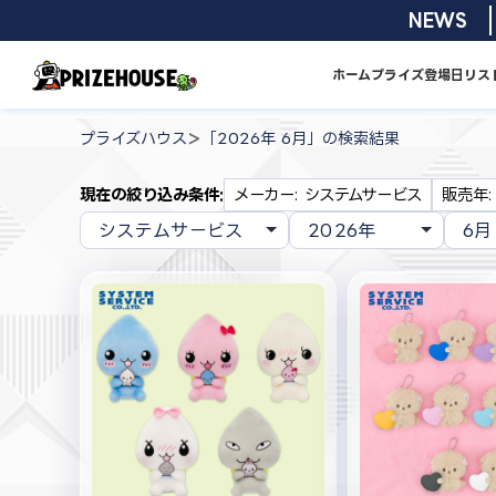
コ
2026/08/01
NEWS
ン
テ
ホーム
プライズ
登場日リス
ン
プ
ツ
ラ
>
プライズハウス
「2026年 6月」の検索結果
へ
イ
ス
ズ
現在の絞り込み条件:
メーカー: システムサービス
販売年:
キ
ハ
ッ
ウ
プ
ス