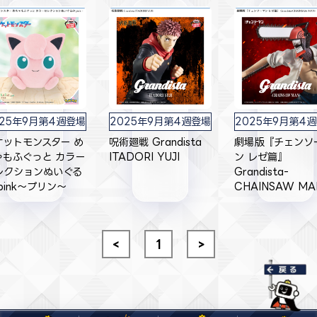
025年9月第4週登場
2025年9月第4週登場
2025年9月第4
ケットモンスター め
呪術廻戦 Grandista
劇場版『チェンソ
ゃもふぐっと カラー
ITADORI YUJI
ン レゼ篇』
レクションぬいぐる
Grandista-
pink～プリン～
CHAINSAW MA
<
1
>