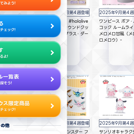
てみよう!
025年9月第4週登場
2025年9月第4週登場
2025年9月第4
ライブ #hololive
ホロライブ #hololive
ワンピース ボア・
る
 -Relax time-ラプ
IF petit ラウンドクッ
コック ルームライ
チェック!
ス・ダークネス
ション ラプラス・ダー
メロメロ甘風（メ
クネス
ロメロウ）-
す
るよ!
ル一覧表
探そう!
ウス限定商品
チェック!
025年9月第4週登場
2025年9月第4週登場
2025年9月第4
その他
人的シェアハウスス
ポケットモンスター フ
サンリオキャラク