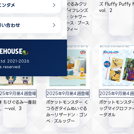
ーリー『カリスマ』
ェイスぬいぐるみクリ
ズ Fluffy Puffy 
エンタメ
びぐるみ～カリスマ
ップ イーブイフレンズ
vol．2
ルド～vol．1
～イーブイ・シャワー
ズ・サンダース・ブース
問い合わせ
ター・エーフィ～
Ltd. 2021-2026
ts reserved.
025年9月第4週登場
2025年9月第4週登場
2025年9月第4
神 ちびぐるみ～復刻
ポケットモンスター く
ポケットモンスター
r．～vol．3
つろぎタイムぬいぐる
ッグマイクロファ
み～リザードン・ゴン
ータオル
ベ・ズルッグ～