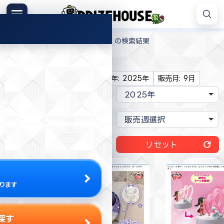
コ
ン
メニュー
プ
テ
>
プライズハウス
「2025年 9月」の検索結果
ラ
ン
イ
ツ
現在の絞り込み条件:
ズ
へ
メーカー: バンダイナムコ
販売年: 2025年
販売月: 9月
ハ
ス
ウ
キ
ス
ッ
プ
リセット
ります
探す