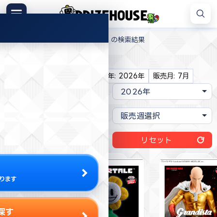
コ
ン
メニュー
プ
テ
>
プライズハウス
「2026年 7月」の検索結果
ラ
ン
イ
ツ
現在の絞り込み条件:
ズ
へ
メーカー: バンダイナムコ
販売年: 2026年
販売月: 7月
ハ
ス
ウ
キ
ス
ッ
プ
リセット
ります
探す