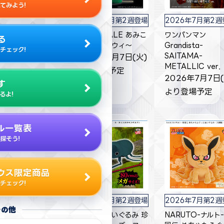
てみよう!
026年7月第2週登場
2026年7月第2週登場
2026年7月第2
ターバニー Fluffy
UNDERTALE あみこ
ワンパンマン
る
ffy
っと～フラウィ～
Grandista-
チェック!
SAITAMA-
026年7月7日(火)
2026年7月7日(火)
METALLIC ver
り登場予定
より登場予定
2026年7月7日(
す
より登場予定
るよ!
ル一覧表
探そう!
ウス限定商品
チェック!
026年7月第2週登場
2026年7月第2週登場
2026年7月第2
その他
ラゴンボールZ
わくでかぬいぐるみ 珍
NARUTO-ナルト-